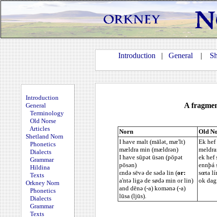
Introduction
|
General
|
Sh
Introduction
A fragmen
General
Terminology
Old Norse
Articles
Norn
Old No
Shetland Norn
I have malt (mālət, mæ'lt)
Ek hef
Phonetics
mældra min (mældrən)
meldra
Dialects
I have sūpət ūsən (pōpət
ek hef 
Grammar
pōsən)
ennþá s
Hildina
εndə sēvə de sədə lin (
or:
sœta lí
Texts
a'ntə ligə de sødə min or lin)
ok dagr
Orkney Norn
and dēnə (-a) komənə (-a)
Phonetics
lūsa (ljūs).
Dialects
Grammar
Texts