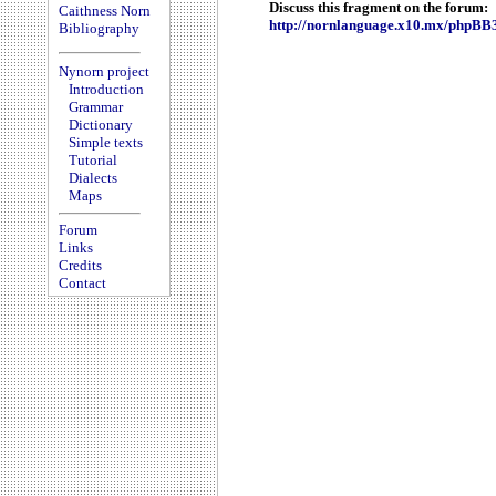
Discuss this fragment on the forum:
Caithness Norn
http://nornlanguage.x10.mx/phpBB
Bibliography
Nynorn project
Introduction
Grammar
Dictionary
Simple texts
Tutorial
Dialects
Maps
Forum
Links
Credits
Contact