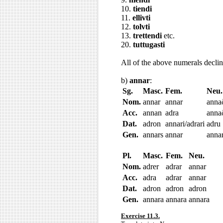
10.
tiendi
11.
ellivti
12.
tolvti
13.
trettendi
etc.
20.
tuttugasti
All of the above numerals decli
b)
annar
:
Sg.
Masc.
Fem.
Neu.
Nom.
annar
annar
anna
Acc.
annan
adra
anna
Dat.
adron
annari/adrari
adru
Gen.
annars
annar
anna
Pl.
Masc.
Fem.
Neu.
Nom.
adrer
adrar
annar
Acc.
adra
adrar
annar
Dat.
adron
adron
adron
Gen.
annara
annara
annara
Exercise 11.3.