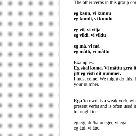
The other verbs in this group co
eg kann, vi kunnu
eg kundi, vi kundu
eg vil, vi vilja
eg vildi, vi vildu
eg må, vi må
eg måtti, vi måttu
Examples:
Eg skal koma. Vi måttu gera it
jift eg visti dit nummer.
I must come. We might do this. H
your number.
Ega
'to own' is a weak verb, whi
present verbs and is often used 
to, ought to':
eg egi, du/hann eger, vi ega
eg åtti, vi åttu