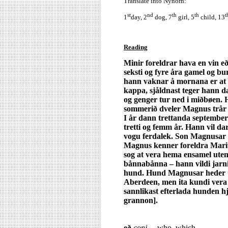
Translate into Nynorn:
st
nd
th
th
t
1
day, 2
dog, 7
girl, 5
child, 13
Reading
Minir foreldrar hava en vin 
seksti og fyre åra gamel og bu
hann vaknar å mornana er at 
kappa, sjåldnast teger hann d
og genger tur ned i miðbøen.
sommerið dveler Magnus trår t
I år dann trettanda september
tretti og femm år. Hann vil da
vogu ferdalek. Son Magnusar 
Magnus kenner foreldra Marit
sog at vera hema ensamel uten
bånnabånna – hann vildi jarni 
hund. Hund Magnusar heder G
Aberdeen, men ita kundi vera 
sannlikast efterlada hunden h
grannon].
eð
conj.
– who, which