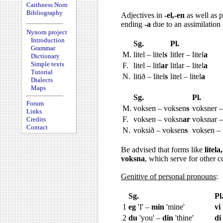
Caithness Norn
Bibliography
Adjectives in
-el,-en
as well as p
ending
-a
due to an assimilation
Nynorn project
Introduction
Sg.
Pl.
Grammar
M.
litel – litel
s
litler – litel
a
Dictionary
Simple texts
F.
litel – litl
ar
litlar – litel
a
Tutorial
N.
litið – litel
s
litel – litel
a
Dialects
Maps
Sg.
Pl.
Forum
M.
voksen – voksen
s
voksner 
Links
F.
voksen – voksn
ar
voksnar 
Credits
Contact
N.
voksið – voksen
s
voksen –
Be advised that forms like
litela
voksna
, which serve for other 
Genitive of personal pronouns
:
Sg.
Pl
1
eg
'I' –
min
'mine'
vi
2
du
'you' –
din
'thine'
di