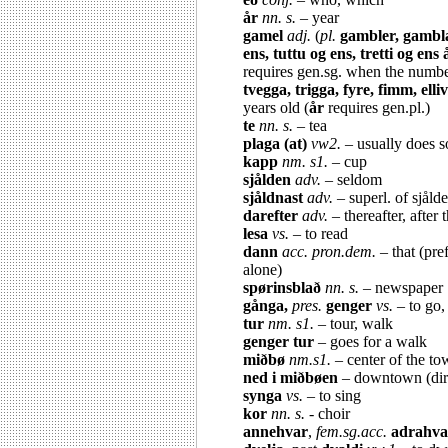
år
nn. s.
– year
gamel
adj.
(
pl.
gambler, gambl
ens, tuttu og ens, tretti og ens
requires gen.sg. when the number
tvegga, trigga, fyre, fimm, elli
years old (
år
requires gen.pl.)
te
nn. s.
– tea
plaga (at)
vw2.
– usually does 
kapp
nm. s1.
– cup
sjålden
adv.
– seldom
sjåldnast
adv.
– superl. of sjåld
darefter
adv.
– thereafter, after t
lesa
vs.
– to read
dann
acc. pron.dem.
– that (pre
alone)
spørinsblað
nn. s.
– newspaper
gånga,
pres.
genger
vs.
– to go,
tur
nm. s1.
– tour, walk
genger tur
– goes for a walk
miðbø
nm.s1.
– center of the to
ned i miðbøen
– downtown (dir
synga
vs.
– to sing
kor
nn. s.
- choir
annehvar
,
fem.sg.acc.
adrahva