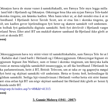
 Orknøjon hava de sturar vuner å samskiftakadli, sen Føroya Tele myn legga milla
 land båð i Hjetlandi og Orknøjon. Orkningar fena lika um nyjan Føroya Tele-kadel
 skotska tingenu, um førøska kadlen. Men hann teker ut, at dað stender etsa å at re
å bredband. I Hjetlandi hever Tavish Scott, sen er etsa lim i skotska tingenu, 
ið, sen kadlen gever hjetlendingon fyri beter og skøtere samskift veð umhemen. E
 bolbak fyri gødasifullu digitalu samskifti. Serli fyri drivlivið i Hjetlandi varger 
etland News. Efter attel BT um mukkið skøtere samband får Hjetland ikke gleði av
cott at skonda BT.
soon)
Orknoyggjunum hava tey stórir vónir til samskiftiskaðalin, sum Føroya Tele fer at
. Kaðalin skal í land bæði í Hetlandi og í Orknoyggjunum. Orknoyingar fegnast e
ggjunum fegnast Jim Wallace, sum er limur í skotska tinginum, um føroyska kað
 eisini at menna talgilda samskiftið innanoyggja, so øll fáa breiðband. Í Hetlandi 
otska parlamentinum, heitt á BT, British Telecom, um at taka av og gagnnýta møgu
yri betri og skjótari samskifti við umheimin. Hetta er fyrstu ferð, hetlendingar
ildum samskifti. Serliga hjá vinnulívinum í Hetlandi verður hetta eitt stórt framst
rt eina ætlan hjá BT um nógv skjótari samband fær Hetland ikki gleði av henni f
 skunda undir BT.
kringvarp.fo/index.asp?s=49&Id=41315
soon)
5. Gunnie Moberg (1941 - 2007)