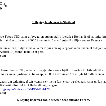
3. Drying lamb meat in Shetland
aroe Foods LTD, atlar at bygga en sturan sjall i Lervik i Hjetlandi til at turka kj
yritakið at turka upp i 6000 krov um årið at utflytsja til milljan annars Denmark.
a um atlena, ti djer vuna at få mere fyri erne og sleppast kann unden at flytsja liv
ervirken i Hjetlandi mukkið at gera.
soon)
, Faroe Foods LTD, ætlar at byggja ein stóran hjall í Lerwick í Hetlandi til at
News vónar fyritøkan at turka upp í 6.000 krov um árið at útflyta til millum anna
gnast um ætlanina, tí teir vænta sær meira fyri ærnar og sleppast kann undan at 
fáa bæði sláturvirkini í Hetlandi nógv at gera.
kringvarp.fo/index.asp?s=49&Id=56129
soon)
4. Laying undersea cable between Scotland and Faroes.