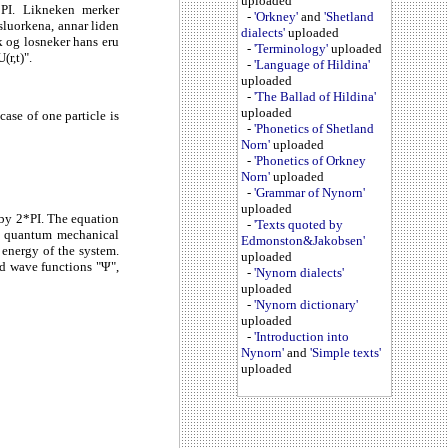
uploaded
*PI. Likneken merker
-
'Orkney'
and
'Shetland
rsluorkena, annar liden
dialects'
uploaded
k og losneker hans eru
-
'Terminology'
uploaded
(r,t)".
-
'Language of Hildina'
uploaded
-
'The Ballad of Hildina'
uploaded
ase of one particle is
-
'Phonetics of Shetland
Norn'
uploaded
-
'Phonetics of Orkney
Norn'
uploaded
-
'Grammar of Nynorn'
uploaded
d by 2*PI. The equation
-
'Texts quoted by
he quantum mechanical
Edmonston&Jakobsen'
l energy of the system.
uploaded
nd wave functions "Ψ",
-
'Nynorn dialects'
uploaded
-
'Nynorn dictionary'
uploaded
-
'Introduction into
Nynorn'
and
'Simple texts'
uploaded