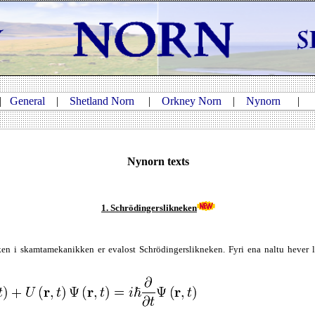
|
General
|
Shetland Norn
|
Orkney Norn
|
Nynorn
Nynorn texts
1. Schrödingerslikneken
ken i skamtamekanikken er evalost Schrödingerslikneken. Fyri ena naltu hever l