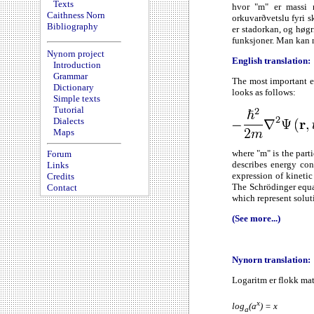
Texts
hvor "m" er massi n
Caithness Norn
orkuvarðvetslu fyri s
Bibliography
er stadorkan, og høg
funksjoner. Man kan no
Nynorn project
English translation:
Introduction
Grammar
The most important e
Dictionary
looks as follows:
Simple texts
Tutorial
Dialects
Maps
where "m" is the parti
Forum
describes energy con
Links
expression of kinetic
Credits
The Schrödinger equat
Contact
which represent soluti
(See more...)
Nynorn translation:
Logaritm er flokk ma
x
log
(a
) = x
a