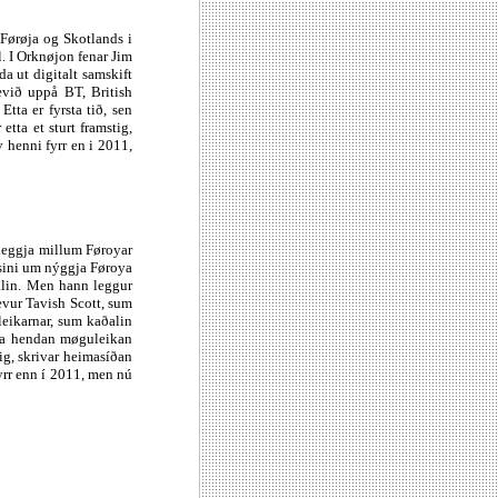
 Førøja og Skotlands i
. I Orknøjon fenar Jim
da ut digitalt samskift
gevið uppå BT, British
tta er fyrsta tið, sen
etta et sturt framstig,
 henni fyrr en i 2011,
 leggja millum Føroyar
isini um nýggja Føroya
alin. Men hann leggur
hevur Tavish Scott, sum
leikarnar, sum kaðalin
 fáa hendan møguleikan
ig, skrivar heimasíðan
yrr enn í 2011, men nú