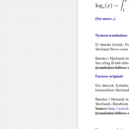
(See more...)
Nynorn translation:
Et førøskt fyritak, F
Shetland News vunar f
Bønder i Hjetlandi fen
Sen tillag få båð slåt
(translation follows 
Faroese original:
Ein føroysk fyritøka
heimasíðuni Shetland 
Bøndur í Hetlandi fe
Skotlands. Harafturat 
Source:
http://www.
(translation follows 