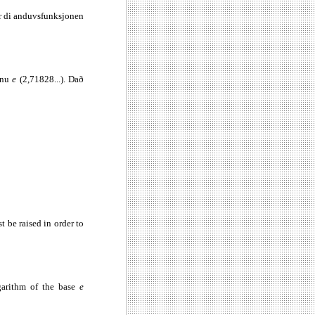
er di anduvsfunksjonen
enu
e
(2,71828...). Dað
 be raised in order to
garithm of the base
e