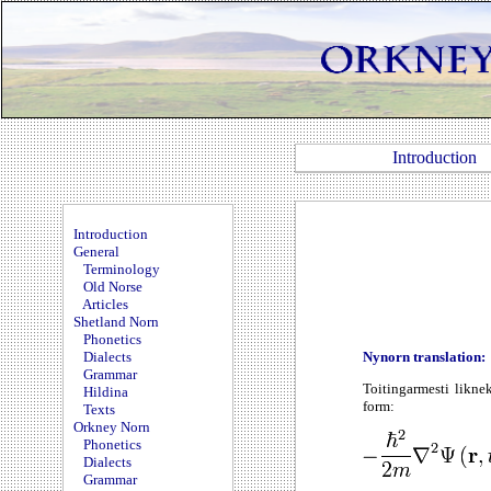
Introduction
Introduction
General
Terminology
Old Norse
Articles
Shetland Norn
Phonetics
Nynorn translation:
Dialects
Grammar
Toitingarmesti likne
Hildina
form:
Texts
Orkney Norn
Phonetics
Dialects
Grammar