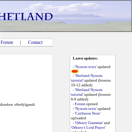
|
Forum
|
Contact
Latest updates:
-
'Nynorn texts'
updated
-
'Shetland Nynorn
tutorial'
updated (lessons
10-12 added)
-
'Shetland Nynorn
tutorial'
updated (lessons
6-9 added)
-
Forum
opened
ikneken efterfylgandi
-
'Nynorn texts'
updated
-
'Caithness Norn'
uploaded
-
'Orkney Grammar'
and
'Orkney's Lord Prayer'