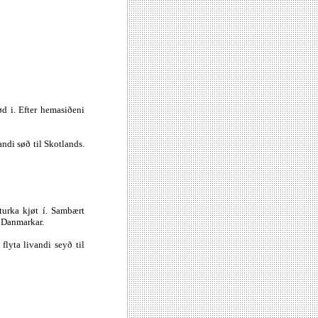
ød i. Efter hemasiðeni
andi søð til Skotlands.
 turka kjøt í. Sambært
ð Danmarkar.
flyta livandi seyð til