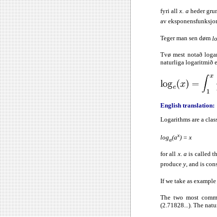
fyri all
x
.
a
heder gru
av eksponensfunksj
Teger man sen døm
l
Tvø mest notað logar
naturliga logaritmið 
English translation:
Logarithms are a clas
x
log
(a
) = x
a
for all
x
.
a
is called t
produce
y
, and is co
If we take as exampl
The two most common
(2.71828...). The natu