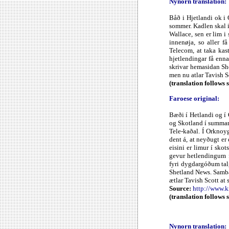
Nynorn translation:
Båð i Hjetlandi ok i
sommer. Kadlen skal i
Wallace, sen er lim i
innenøja, so aller f
Telecom, at taka kast
hjetlendingar få ennan
skrivar hemasidan Sh
men nu atlar Tavish S
(translation follows 
Faroese original:
Bæði í Hetlandi og í 
og Skotland í summar
Tele-kaðal. Í Orknoy
dent á, at neyðugt er
eisini er limur í sk
gevur hetlendingum f
fyri dygdargóðum talg
Shetland News. Sambæ
ætlar Tavish Scott at
Source:
http://www.
(translation follows 
Nynorn translation: