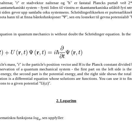
altenar, "r" er stadvektor naltenar og "ћ" er fastatal Plancks purtað veð 2
kamtamekaniskt system – fyrsti liden til vinstru er skamtamekaniska utlåtið fyri rø
ri siden gever upp samlaða orku systemsens. Schrödingerlikneken er purtenarlikne
ta hann til at finna båreksfunksjoner "Ψ", sen eru losneker til gevna potensialið "U
quation in quantum mechanics is without doubt the Schrödinger equation. In the c
cle's mass, "r" is the particle's position vector and H is the Planck constant divide
servation of a quantum mechanical system - the first part on the left side is t
 energy, the second part is the potential energy, and the right side shows the tota
ion is a differential equation whose solutions are functions. You can use it to fi
ons to a given potential "U(r,t)".
2. Logaritm
tematiskra funksjona
log
, sen uppfyller:
a